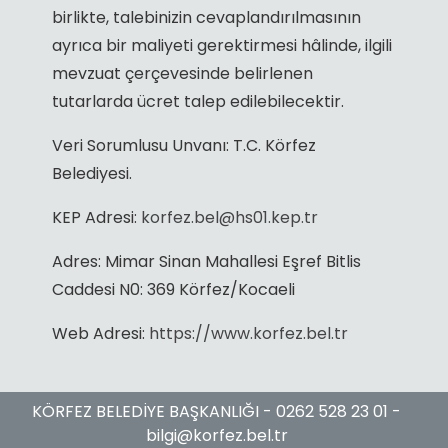
birlikte, talebinizin cevaplandırılmasının
ayrıca bir maliyeti gerektirmesi hâlinde, ilgili
mevzuat çerçevesinde belirlenen
tutarlarda ücret talep edilebilecektir.
Veri Sorumlusu Unvanı: T.C. Körfez
Belediyesi.
KEP Adresi:
korfez.bel@hs01.kep.tr
Adres: Mimar Sinan Mahallesi Eşref Bitlis
Caddesi N0: 369 Körfez/Kocaeli
Web Adresi:
https://www.korfez.bel.tr
KÖRFEZ BELEDİYE BAŞKANLIĞI -
0262 528 23 01
-
bilgi@korfez.bel.tr